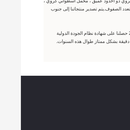
وي ذو أخدود عميق ، محمل أسطواني كروي ،
 الصفوف.يتم تصدير منتجاتنا إلى جنوب
حازت شركتنا ذات الجودة العالية والسعر المعقول والسمعة الطيبة على ثناء العملاء في الداخل والخارج.في عام 2002 حصلنا على شهادة نظام الجودة الدولية