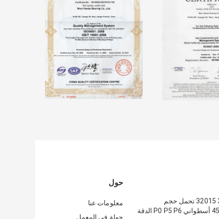
حول
مدبب 32009 32015 تحمل حجم
معلومات عنا
الدقة
جولة في المعمل