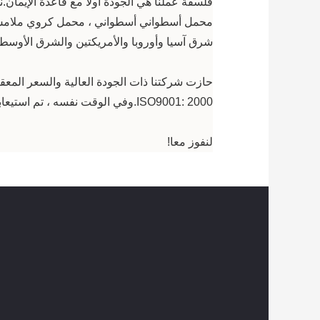
فلسفة عملنا هي الجودة أولاً مع قاعدة الإيمان.ن
محمل أسطواني أسطواني ، محمل كروي ملامس ز
شرق آسيا وأوروبا والأمريكتين والشرق الأوسط 
ISO9001: 2000.وفي الوقت نفسه ، تم استيعابنا في جودة المنتج والتكنولوجيا المتقدمة التي تهدف إلى توفير منتجات دقيقة بشكل ممتاز طوال هذه السنوات.
لنفوز معا!