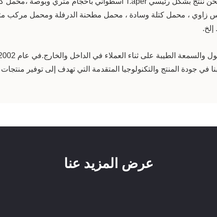
حن ننتج بشكل رئيسي T.
aper أسطواني بأحجام متري وبوصة ،
محمل كر
اوي ، محمل كتلة وسادة ، محمل مطحنة الدرفلة ومحمل مركب متعدد
إلخ.
عرض المزيد عنا