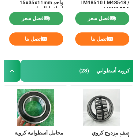
LM48510 LM48548 /
واحد 15x35x11mm
LM48511A
لضاغط الهواء
افضل سعر
افضل سعر
اتصل بنا
اتصل بنا
كروية أسطواني
(28)
صف مزدوج كروي
محامل أسطوانية كروية