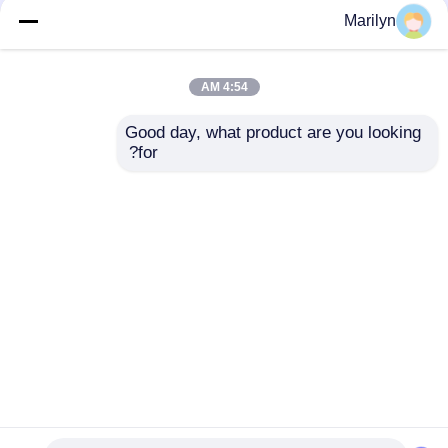
Marilyn
7216 BECBP الزاوي
SKF 4 نقاط الاتصال
الاتصال كروي 7214
كروي QJ 318 N2MA QJ
1022 N2MA QJ 226
BECBJ 7415 BCBM
4:54 AM
N2MA
7313 BEGAP 7412
BGAM
افضل سعر
افضل سعر
Good day, what product are you looking 
for?
اتصل بنا
اتصل بنا
عرض المزيد
منزل
حول نا
اتصل بنا
Desktop Site
خريطة الموقع
Privacy Policy