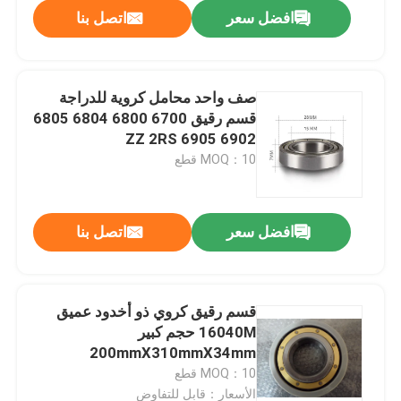
افضل سعر
اتصل بنا
صف واحد محامل كروية للدراجة
قسم رقيق 6700 6800 6804 6805
6902 6905 ZZ 2RS
MOQ：10 قطع
افضل سعر
اتصل بنا
الصفحة الرئيسية
قسم رقيق كروي ذو أخدود عميق
16040M حجم كبير
منتجات
200mmX310mmX34mm
MOQ：10 قطع
معلومات عنا
الأسعار：قابل للتفاوض