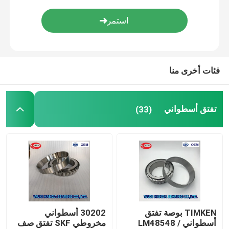
FAG كروية أسطواني
TIMKEN أسطواني
فئات أخرى منا
NSK كروي
تفتق أسطواني
(33)
محامل متقاطعة
TIMKEN بوصة تفتق
30202 أسطواني
أسطواني LM48548 /
مخروطي SKF تفتق صف