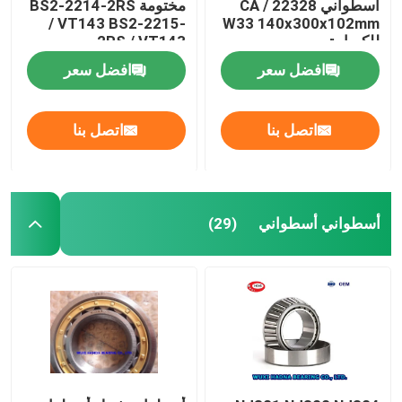
أسطواني 22328 CA /
مختومة BS2-2214-2RS
/ VT143 BS2-2215-
W33 140x300x102mm
للكسارة
2RS / VT143
افضل سعر
افضل سعر
اتصل بنا
اتصل بنا
أسطواني أسطواني
(29)