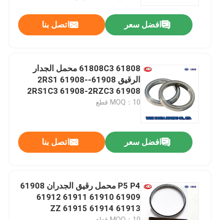
افضل سعر
اتصل بنا
جولة في المعمل
مراقبة الجودة
61808 61808C3 محمل الجدار
الرقيق 61908-2RS1 61908-
اتصل بنا
2RS1C3 61908-2RZC3 61908
2RZ
MOQ：10 قطع
أخبار
افضل سعر
اتصل بنا
حالات
تفتق أسطواني
P5 P4 محمل رقيق الجدران 61908
61909 61910 61911 61912
61913 61914 61915 ZZ
كروية أسطواني
MOQ：10 قطع