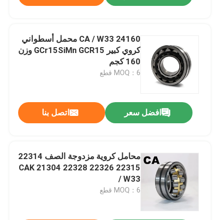
24160 CA / W33 محمل أسطواني
كروي كبير GCr15SiMn GCR15 وزن
160 كجم
MOQ：6 قطع
افضل سعر
اتصل بنا
محامل كروية مزدوجة الصف 22314
22315 22326 22328 21304 CAK
/ W33
MOQ：6 قطع