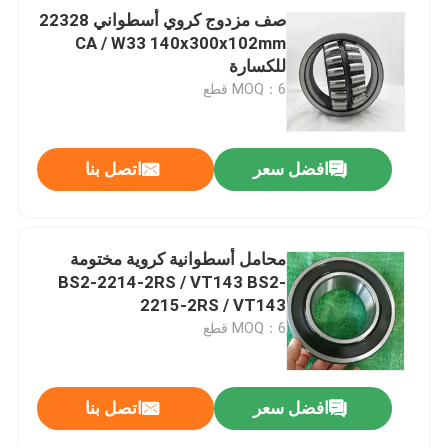
صف مزدوج كروي أسطواني 22328
CA / W33 140x300x102mm
للكسارة
MOQ：6 قطع
افضل سعر
اتصل بنا
محامل أسطوانية كروية مختومة
BS2-2214-2RS / VT143 BS2-
2215-2RS / VT143
MOQ：6 قطع
افضل سعر
اتصل بنا