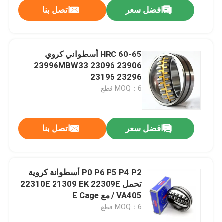
افضل سعر
اتصل بنا
HRC 60-65 أسطواني كروي
23996MBW33 23096 23906
23196 23296
MOQ：6 قطع
افضل سعر
اتصل بنا
الصفحة الرئيسية
P0 P6 P5 P4 P2 أسطوانة كروية
تحمل 22310E 21309 EK 22309E
منتجات
/ VA405 مع E Cage
MOQ：6 قطع
معلومات عنا