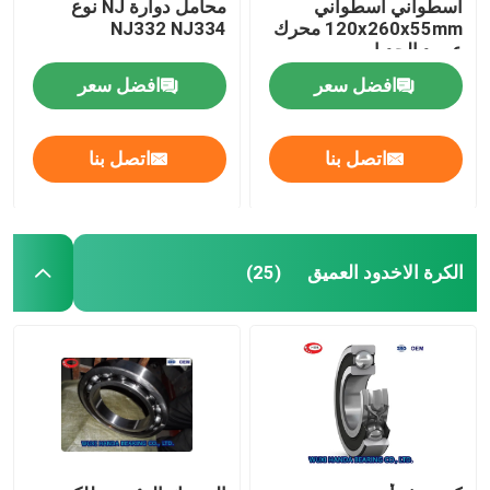
أسطواني أسطواني
محامل دوارة NJ نوع
120x260x55mm محرك
NJ332 NJ334
عمود الحدبات
افضل سعر
افضل سعر
اتصل بنا
اتصل بنا
الكرة الاخدود العميق
(25)