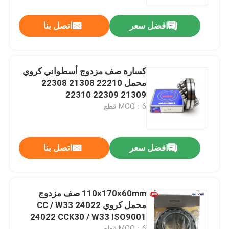
افضل سعر
اتصل بنا
جولة في المعمل
مراقبة الجودة
كسارة صف مزدوج أسطواني كروي
محمل 22210 21308 22308
اتصل بنا
21309 22309 22310
MOQ：6 قطع
أخبار
افضل سعر
اتصل بنا
حالات
تفتق أسطواني
110x170x60mm صف مزدوج
محمل كروي 24022 CC / W33
24022 CCK30 / W33 ISO9001
كروية أسطواني
MOQ：6 قطع