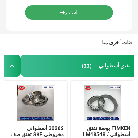
FAG كروية أسطواني
TIMKEN أسطواني
فئات أخرى منا
NSK كروي
تفتق أسطواني
(33)
محامل متقاطعة
TIMKEN بوصة تفتق
30202 أسطواني
أسطواني LM48548 /
مخروطي SKF تفتق صف