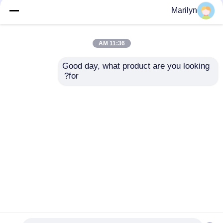
Marilyn
كتلة وسادة شفة تحمل
UCPA210 بلامر كتلة
UCF207 UCP211 UCP
الإسكان تحمل PA210 نوع
UCF 200 أو 300 Series
وسادة وحدة أسطواني
11:36 AM
نوع تتحمل
افضل سعر
افضل سعر
Good day, what product are you looking 
for?
اتصل بنا
اتصل بنا
عرض المزيد
منزل
حول نا
اتصل بنا
Desktop Site
خريطة الموقع
Privacy Policy