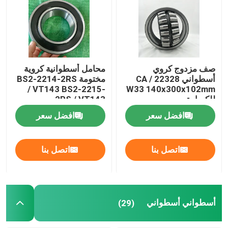
أسطواني أسطواني
الكرة الاخدود العميق
صف مزدوج كروي
محامل أسطوانية كروية
أسطواني 22328 CA /
مختومة BS2-2214-2RS
/ VT143 BS2-2215-
W33 140x300x102mm
الزاوي اضعا الكرة الاتصال
للكسارة
2RS / VT143
افضل سعر
افضل سعر
وسادة تحمل كتلة
اتصل بنا
اتصل بنا
إبرة أسطواني
رقيقة تحمل الجدار
أسطواني أسطواني
(29)
SKF كروي