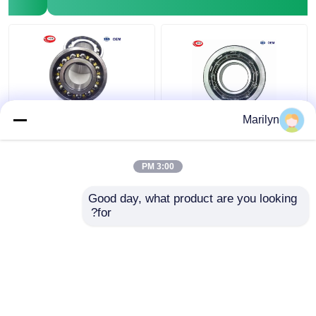
Marilyn
7216 BECBP الزاوي
SKF 4 نقاط الاتصال
الاتصال كروي 7214
كروي QJ 318 N2MA QJ
1022 N2MA QJ 226
BECBJ 7415 BCBM
3:00 PM
N2MA
7313 BEGAP 7412
BGAM
افضل سعر
افضل سعر
Good day, what product are you looking 
for?
اتصل بنا
اتصل بنا
عرض المزيد