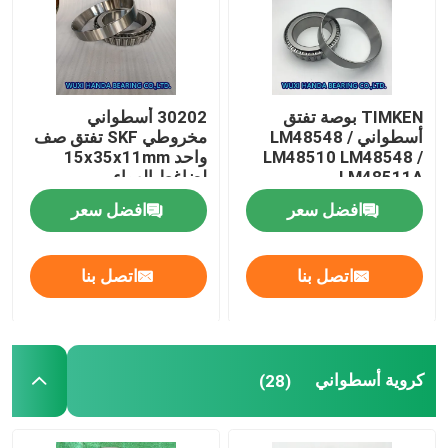
جولة في المعمل
TIMKEN بوصة تفتق
30202 أسطواني
مراقبة الجودة
أسطواني LM48548 /
مخروطي SKF تفتق صف
LM48510 LM48548 /
واحد 15x35x11mm
LM48511A
لضاغط الهواء
اتصل بنا
افضل سعر
افضل سعر
أخبار
اتصل بنا
اتصل بنا
حالات
تفتق أسطواني
كروية أسطواني
(28)
كروية أسطواني