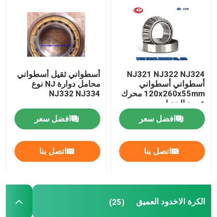
FAG كروية أسطواني
TIMKEN أسطواني
NJ321 NJ322 NJ324
أسطواني ثقيل أسطواني
أسطواني أسطواني
محامل دوارة NJ نوع
NSK كروي
120x260x55mm محرك
NJ332 NJ334
عمود الحدبات
محامل متقاطعة
افضل سعر
افضل سعر
اتصل بنا
اتصل بنا
الكرة الاخدود العميق
(25)