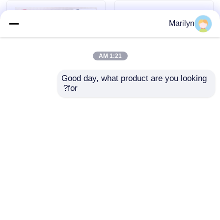
Marilyn
1:21 AM
Good day, what product are you looking 
for?
محامل كروية عالية الأداء
32219 32220 32221 32222
22309 E 22210 EK 21310
محمل أسطواني وزن مدبب
EK Steel Mill Bearings
7.412 كجم مقاس
110x200x53 مم
إرسال استفسار
إرسال استفسار
منزل
حول نا
اتصل بنا
Desktop Site
خريطة الموقع
Privacy Policy