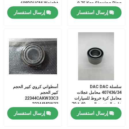
608DDUCM Weight
0.75 Kgs Slewing Ring
0.012kgs Origin Japan
Bearing
إرسال استفسار
إرسال استفسار
Size 8*22*7mm
سلسلة DAC DAC
أسطواني كروي كبير الحجم
407436/34 محامل عجلات
كبير الحجم
محامل كرة خروط للسيارات
22344CAKW33C3
خارج المخزون الحجم 40 * 70
22344MBW33
22344CCW33
* 36mm
إرسال استفسار
إرسال استفسار