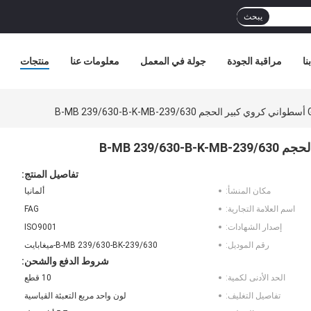
يبحث
نا
مراقبة الجودة
جولة في المعمل
معلومات عنا
منتجات
B-
تفاصيل المنتج:
مكان المنشأ:
ألمانيا
اسم العلامة التجارية:
FAG
إصدار الشهادات:
ISO9001
رقم الموديل:
239/630-B-MB 239/630-BK-ميغابايت
شروط الدفع والشحن:
الحد الأدنى لكمية:
10 قطع
تفاصيل التغليف:
لون واحد مربع التعبئة القياسية