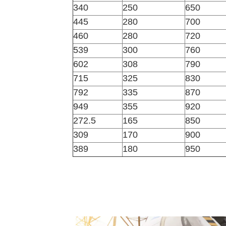
340
250
650
445
280
700
460
280
720
539
300
760
602
308
790
715
325
830
792
335
870
949
355
920
272.5
165
850
309
170
900
389
180
950