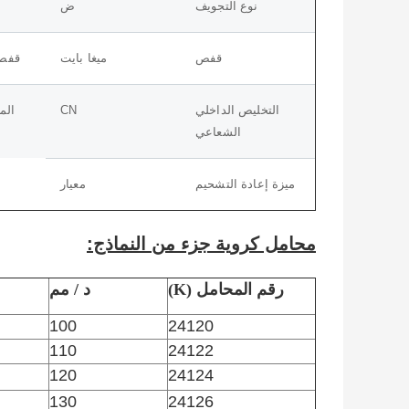
نوع التجويف
ض
قفص
ميغا بايت
قفص
التخليص الداخلي
CN
المجم
الشعاعي
ميزة إعادة التشحيم
معيار
محامل كروية جزء من النماذج:
رقم المحامل (K)
د / مم
100
24120
110
24122
120
24124
130
24126