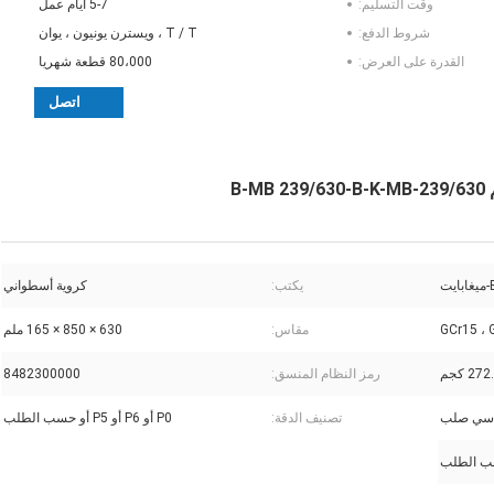
وقت التسليم:
5-7 أيام عمل
شروط الدفع:
T / T ، ويسترن يونيون ، يوان
القدرة على العرض:
80،000 قطعة شهريا
اتصل
يكتب:
كروية أسطواني
GCr15 ،
مقاس:
630 × 850 × 165 ملم
27 كجم
رمز النظام المنسق:
8482300000
سي صلب
تصنيف الدقة:
P0 أو P6 أو P5 أو حسب الطلب