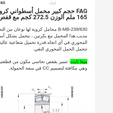
FAG محمل أسطواني كروي كبير
إبراز:
165 ملم الوزن 272.5 كجم مع قفص نحاسي
تتحمل الحمل المحوري النقي.
ميغا بايت
- تتميز بقفص نحاسي مكون من قطعتين
وهي مكافئة لتصميم CC في سعة الحمولة.