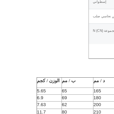
إسطواني
 نحاسي صلب
وعة N (CN)
د / مم
ب / مم
الوزن / كجم
5.65
65
165
6.9
69
180
7.63
62
200
11.7
80
210