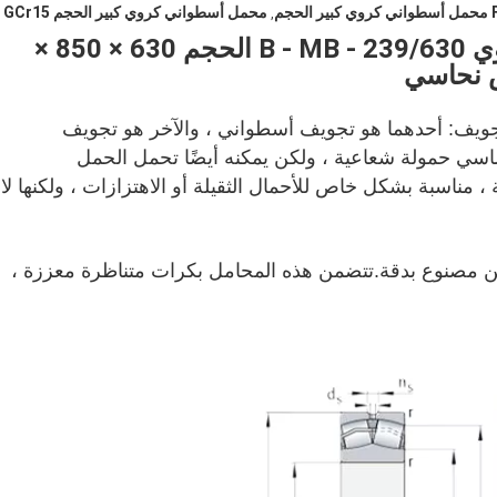
 الحجم
محمل أسطواني كروي كبير الحجم GCr15
,
FAG حجم كبير محمل أسطواني كروي 239/630 - B - MB الحجم 630 × 850 ×
239/630-B-MB محامل كروية لها نوعان من التجويف: أحدهما هو تجويف أسطواني ، والآخر هو تجويف 
مدبب.هذا المحمل مع بكرتين ، يتحمل بشكل أساسي حمولة شعاعية ، ولكن يمكنه أيضًا تحمل الحمل 
المحوري في أي اتجاه.ق
 مصنوع بدقة.تتضمن هذه المحامل بكرات متناظرة معززة ،