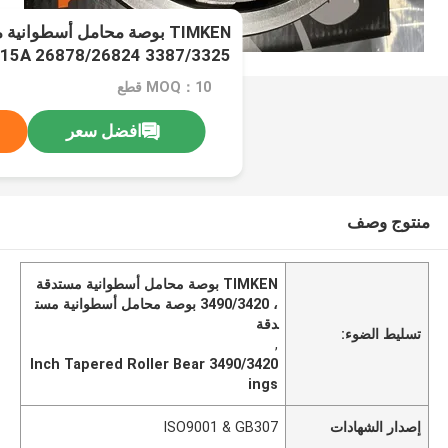
3387/3325 28150/28315A 26878/26824
MOQ：10 قطع
افضل سعر
منتوج وصف
TIMKEN بوصة محامل أسطوانية مستدقة
، 3490/3420 بوصة محامل أسطوانية مست
دقة
تسليط الضوء:
,
3490/3420 Inch Tapered Roller Bear
ings
إصدار الشهادات
ISO9001 & GB307