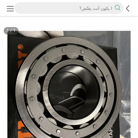
1
/
1