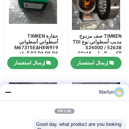
جولة في المعمل
مراقبة الجودة
TIMKEN صف مزدوج
حفارة TIMKEN
مدبب أسطواني نوع TDI
أسطواني أسطواني
M67315EAHXW919
52400D / 52638
اتصل بنا
الكروم الصلب GCr15
P2 P4 P5 P6 الدقة
إرسال استفسار
إرسال استفسار
أخبار
حالات
Marilyn
تفتق أسطواني
2:06 PM
Good day, what product are you looking 
كروية أسطواني