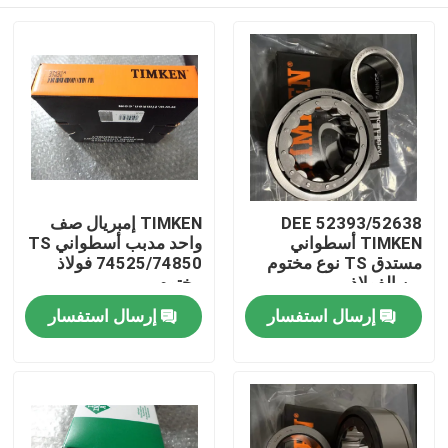
52393/52638 DEE
TIMKEN إمبريال صف
TIMKEN أسطواني
واحد مدبب أسطواني TS
مستدق TS نوع مختوم
74525/74850 فولاذ
من الفولاذ
مختوم
الصفحة الرئيسية
إرسال استفسار
إرسال استفسار
منتجات
معلومات عنا