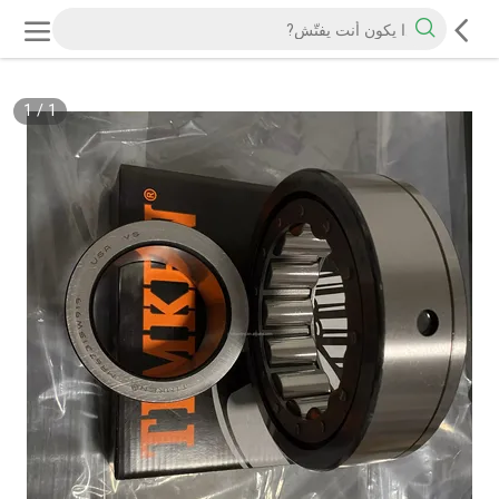
1
/
1