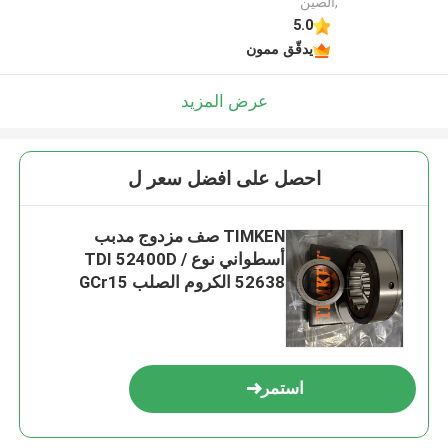
,الصين
5.0
يدقّق ممون
عرض المزيد
احصل على افضل سعر ل
TIMKEN صف مزدوج مدبب
أسطواني نوع TDI 52400D /
52638 الكروم الصلب GCr15
استمر