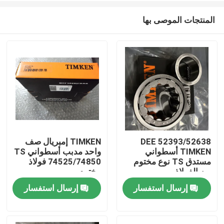
المنتجات الموصى بها
52393/52638 DEE
TIMKEN إمبريال صف
TIMKEN أسطواني
واحد مدبب أسطواني TS
الصفحة الرئيسية
مستدق TS نوع مختوم
74525/74850 فولاذ
من الفولاذ
مختوم
إرسال استفسار
إرسال استفسار
منتجات
معلومات عنا